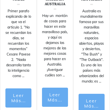
AUSTRALIA
Primer parafo
Australia es
Hay un montón
explicando de lo
mundialmente
de cosas para
que va el
famosa por sus
hacer en este
articulo 1. “No
maravillas
maravilloso país,
se recuerdan los
naturales,
y aquí os
días, se
espacios
dejamos las
recuerdan los
abiertos, playas
mejores de las
momentos”
y desiertos,
mejores cosas
Cesare Pavese
"The Bush" y
para hacer en
2. "Nada
"The Outback".
Australia.
desarrolla tanto
Es uno de los
¡Averiguar
la inteligencia
países más
cuáles son
...
como
...
urbanizados del
mundo; es
...
Leer
Leer
Más...
Más...
Leer
Más...