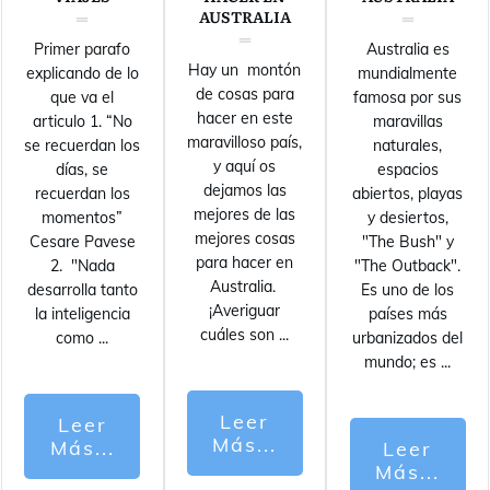
AUSTRALIA
Primer parafo
Australia es
Hay un montón
explicando de lo
mundialmente
de cosas para
que va el
famosa por sus
hacer en este
articulo 1. “No
maravillas
maravilloso país,
se recuerdan los
naturales,
y aquí os
días, se
espacios
dejamos las
recuerdan los
abiertos, playas
mejores de las
momentos”
y desiertos,
mejores cosas
Cesare Pavese
"The Bush" y
para hacer en
2. "Nada
"The Outback".
Australia.
desarrolla tanto
Es uno de los
¡Averiguar
la inteligencia
países más
cuáles son
...
como
...
urbanizados del
mundo; es
...
Leer
Leer
Más...
Más...
Leer
Más...