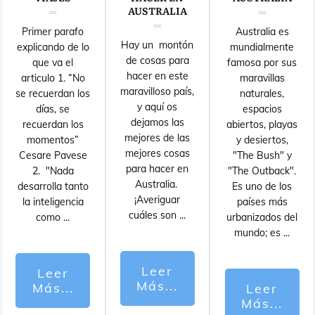
AUSTRALIA
Primer parafo
Australia es
Hay un montón
explicando de lo
mundialmente
de cosas para
que va el
famosa por sus
hacer en este
articulo 1. “No
maravillas
maravilloso país,
se recuerdan los
naturales,
y aquí os
días, se
espacios
dejamos las
recuerdan los
abiertos, playas
mejores de las
momentos”
y desiertos,
mejores cosas
Cesare Pavese
"The Bush" y
para hacer en
2. "Nada
"The Outback".
Australia.
desarrolla tanto
Es uno de los
¡Averiguar
la inteligencia
países más
cuáles son
...
como
...
urbanizados del
mundo; es
...
Leer
Leer
Más...
Más...
Leer
Más...