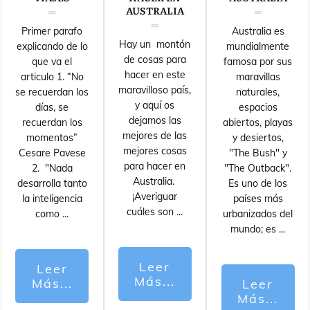
AUSTRALIA
Primer parafo
Australia es
Hay un montón
explicando de lo
mundialmente
de cosas para
que va el
famosa por sus
hacer en este
articulo 1. “No
maravillas
maravilloso país,
se recuerdan los
naturales,
y aquí os
días, se
espacios
dejamos las
recuerdan los
abiertos, playas
mejores de las
momentos”
y desiertos,
mejores cosas
Cesare Pavese
"The Bush" y
para hacer en
2. "Nada
"The Outback".
Australia.
desarrolla tanto
Es uno de los
¡Averiguar
la inteligencia
países más
cuáles son
...
como
...
urbanizados del
mundo; es
...
Leer
Leer
Más...
Más...
Leer
Más...