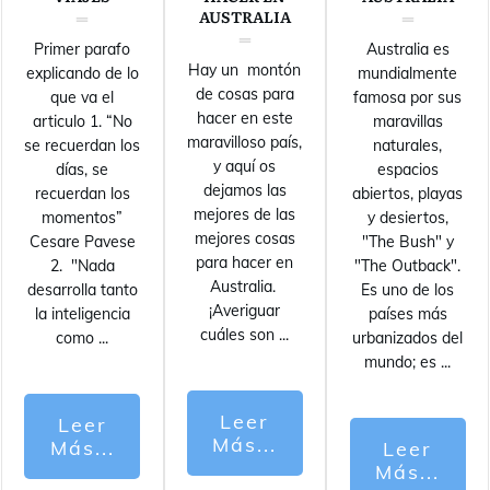
AUSTRALIA
Primer parafo
Australia es
Hay un montón
explicando de lo
mundialmente
de cosas para
que va el
famosa por sus
hacer en este
articulo 1. “No
maravillas
maravilloso país,
se recuerdan los
naturales,
y aquí os
días, se
espacios
dejamos las
recuerdan los
abiertos, playas
mejores de las
momentos”
y desiertos,
mejores cosas
Cesare Pavese
"The Bush" y
para hacer en
2. "Nada
"The Outback".
Australia.
desarrolla tanto
Es uno de los
¡Averiguar
la inteligencia
países más
cuáles son
...
como
...
urbanizados del
mundo; es
...
Leer
Leer
Más...
Más...
Leer
Más...