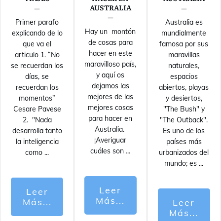
AUSTRALIA
Primer parafo
Australia es
Hay un montón
explicando de lo
mundialmente
de cosas para
que va el
famosa por sus
hacer en este
articulo 1. “No
maravillas
maravilloso país,
se recuerdan los
naturales,
y aquí os
días, se
espacios
dejamos las
recuerdan los
abiertos, playas
mejores de las
momentos”
y desiertos,
mejores cosas
Cesare Pavese
"The Bush" y
para hacer en
2. "Nada
"The Outback".
Australia.
desarrolla tanto
Es uno de los
¡Averiguar
la inteligencia
países más
cuáles son
...
como
...
urbanizados del
mundo; es
...
Leer
Leer
Más...
Más...
Leer
Más...