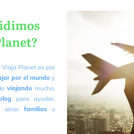
cidimos
Planet?
 Viaja Planet es por
ajar por el mundo
y
ado
viajando
mucho,
blog
para ayudar,
 otras
familias
o