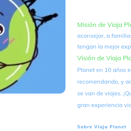
Misión de Viaja Pl
aconsejar, a familia
tengan la mejor exp
Visión de Viaja Pl
Planet en 10 años 
recomendando, y ac
se van de viajes. 
gran experiencia vi
Sobre
Viaja Planet