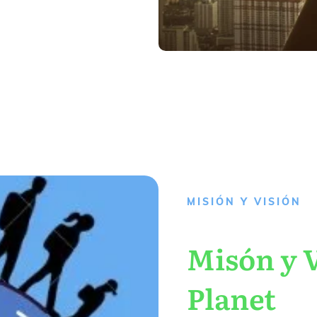
MISIÓN Y VISIÓN
Misón y V
Planet