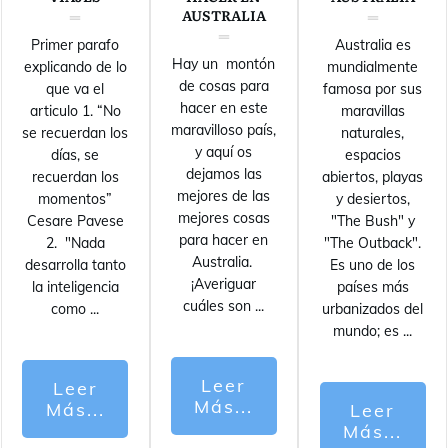
AUSTRALIA
Primer parafo
Australia es
Hay un montón
explicando de lo
mundialmente
de cosas para
que va el
famosa por sus
hacer en este
articulo 1. “No
maravillas
maravilloso país,
se recuerdan los
naturales,
y aquí os
días, se
espacios
dejamos las
recuerdan los
abiertos, playas
mejores de las
momentos”
y desiertos,
mejores cosas
Cesare Pavese
"The Bush" y
para hacer en
2. "Nada
"The Outback".
Australia.
desarrolla tanto
Es uno de los
¡Averiguar
la inteligencia
países más
cuáles son
...
como
...
urbanizados del
mundo; es
...
Leer
Leer
Más...
Más...
Leer
Más...