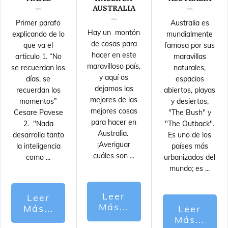
AUSTRALIA
Primer parafo
Australia es
Hay un montón
explicando de lo
mundialmente
de cosas para
que va el
famosa por sus
hacer en este
articulo 1. “No
maravillas
maravilloso país,
se recuerdan los
naturales,
y aquí os
días, se
espacios
dejamos las
recuerdan los
abiertos, playas
mejores de las
momentos”
y desiertos,
mejores cosas
Cesare Pavese
"The Bush" y
para hacer en
2. "Nada
"The Outback".
Australia.
desarrolla tanto
Es uno de los
¡Averiguar
la inteligencia
países más
cuáles son
...
como
...
urbanizados del
mundo; es
...
Leer
Leer
Más...
Más...
Leer
Más...