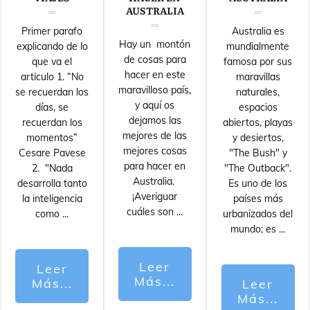
AUSTRALIA
Primer parafo
Australia es
Hay un montón
explicando de lo
mundialmente
de cosas para
que va el
famosa por sus
hacer en este
articulo 1. “No
maravillas
maravilloso país,
se recuerdan los
naturales,
y aquí os
días, se
espacios
dejamos las
recuerdan los
abiertos, playas
mejores de las
momentos”
y desiertos,
mejores cosas
Cesare Pavese
"The Bush" y
para hacer en
2. "Nada
"The Outback".
Australia.
desarrolla tanto
Es uno de los
¡Averiguar
la inteligencia
países más
cuáles son
...
como
...
urbanizados del
mundo; es
...
Leer
Leer
Más...
Más...
Leer
Más...