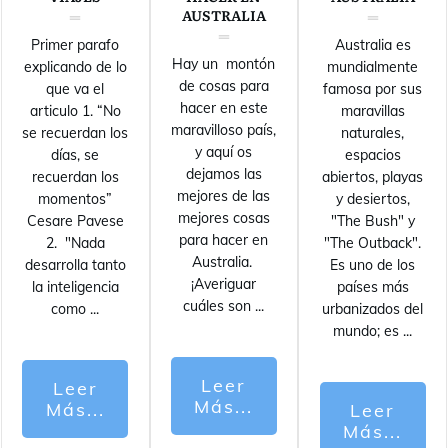
AUSTRALIA
Primer parafo
Australia es
Hay un montón
explicando de lo
mundialmente
de cosas para
que va el
famosa por sus
hacer en este
articulo 1. “No
maravillas
maravilloso país,
se recuerdan los
naturales,
y aquí os
días, se
espacios
dejamos las
recuerdan los
abiertos, playas
mejores de las
momentos”
y desiertos,
mejores cosas
Cesare Pavese
"The Bush" y
para hacer en
2. "Nada
"The Outback".
Australia.
desarrolla tanto
Es uno de los
¡Averiguar
la inteligencia
países más
cuáles son
...
como
...
urbanizados del
mundo; es
...
Leer
Leer
Más...
Más...
Leer
Más...