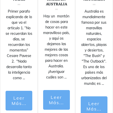
AUSTRALIA
Primer parafo
Australia es
Hay un montón
explicando de lo
mundialmente
de cosas para
que va el
famosa por sus
hacer en este
articulo 1. “No
maravillas
maravilloso país,
se recuerdan los
naturales,
y aquí os
días, se
espacios
dejamos las
recuerdan los
abiertos, playas
mejores de las
momentos”
y desiertos,
mejores cosas
Cesare Pavese
"The Bush" y
para hacer en
2. "Nada
"The Outback".
Australia.
desarrolla tanto
Es uno de los
¡Averiguar
la inteligencia
países más
cuáles son
...
como
...
urbanizados del
mundo; es
...
Leer
Leer
Más...
Más...
Leer
Más...