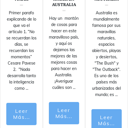
AUSTRALIA
Primer parafo
Australia es
Hay un montón
explicando de lo
mundialmente
de cosas para
que va el
famosa por sus
hacer en este
articulo 1. “No
maravillas
maravilloso país,
se recuerdan los
naturales,
y aquí os
días, se
espacios
dejamos las
recuerdan los
abiertos, playas
mejores de las
momentos”
y desiertos,
mejores cosas
Cesare Pavese
"The Bush" y
para hacer en
2. "Nada
"The Outback".
Australia.
desarrolla tanto
Es uno de los
¡Averiguar
la inteligencia
países más
cuáles son
...
como
...
urbanizados del
mundo; es
...
Leer
Leer
Más...
Más...
Leer
Más...