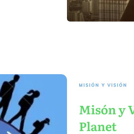
MISIÓN Y VISIÓN
Misón y V
Planet