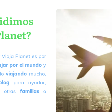
cidimos
Planet?
 Viaja Planet es por
ajar por el mundo
y
ado
viajando
mucho,
blog
para ayudar,
 otras
familias
o