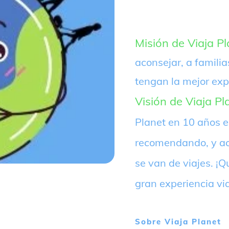
Misión de Viaja Pl
aconsejar, a familia
tengan la mejor exp
Visión de Viaja Pl
Planet en 10 años 
recomendando, y ac
se van de viajes. 
gran experiencia vi
Sobre
Viaja Planet