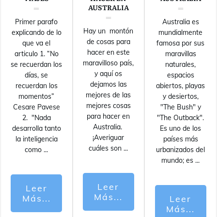
AUSTRALIA
Primer parafo
Australia es
Hay un montón
explicando de lo
mundialmente
de cosas para
que va el
famosa por sus
hacer en este
articulo 1. “No
maravillas
maravilloso país,
se recuerdan los
naturales,
y aquí os
días, se
espacios
dejamos las
recuerdan los
abiertos, playas
mejores de las
momentos”
y desiertos,
mejores cosas
Cesare Pavese
"The Bush" y
para hacer en
2. "Nada
"The Outback".
Australia.
desarrolla tanto
Es uno de los
¡Averiguar
la inteligencia
países más
cuáles son
...
como
...
urbanizados del
mundo; es
...
Leer
Leer
Más...
Más...
Leer
Más...