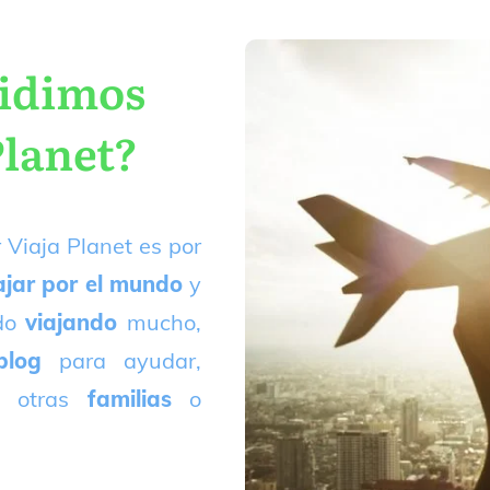
cidimos
Planet?
 Viaja Planet es por
ajar por el mundo
y
ado
viajando
mucho,
blog
para ayudar,
 otras
familias
o