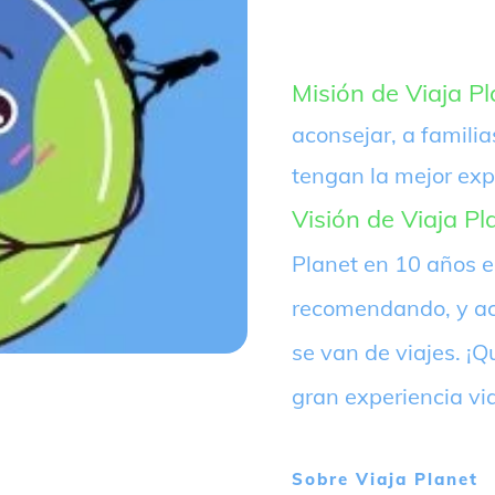
Misión de Viaja Pl
aconsejar, a familia
tengan la mejor exp
Visión de Viaja Pl
Planet en 10 años 
recomendando, y ac
se van de viajes. 
gran experiencia vi
Sobre
Viaja Planet