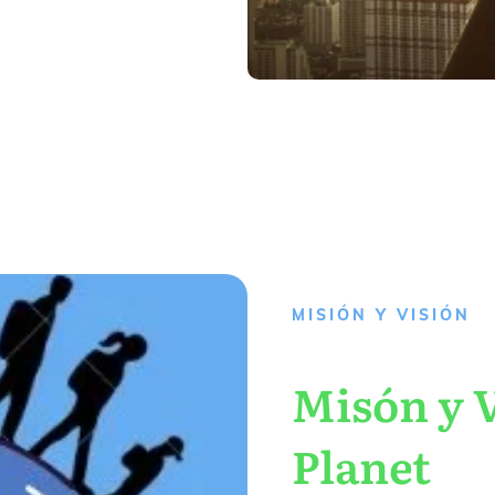
MISIÓN Y VISIÓN
Misón y V
Planet