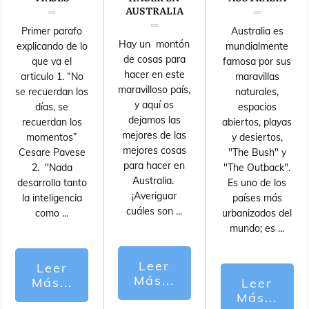
AUSTRALIA
Primer parafo
Australia es
Hay un montón
explicando de lo
mundialmente
de cosas para
que va el
famosa por sus
hacer en este
articulo 1. “No
maravillas
maravilloso país,
se recuerdan los
naturales,
y aquí os
días, se
espacios
dejamos las
recuerdan los
abiertos, playas
mejores de las
momentos”
y desiertos,
mejores cosas
Cesare Pavese
"The Bush" y
para hacer en
2. "Nada
"The Outback".
Australia.
desarrolla tanto
Es uno de los
¡Averiguar
la inteligencia
países más
cuáles son
...
como
...
urbanizados del
mundo; es
...
Leer
Leer
Más...
Más...
Leer
Más...