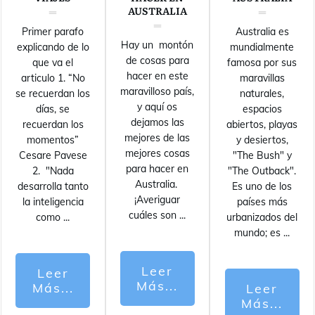
AUSTRALIA
Primer parafo
Australia es
Hay un montón
explicando de lo
mundialmente
de cosas para
que va el
famosa por sus
hacer en este
articulo 1. “No
maravillas
maravilloso país,
se recuerdan los
naturales,
y aquí os
días, se
espacios
dejamos las
recuerdan los
abiertos, playas
mejores de las
momentos”
y desiertos,
mejores cosas
Cesare Pavese
"The Bush" y
para hacer en
2. "Nada
"The Outback".
Australia.
desarrolla tanto
Es uno de los
¡Averiguar
la inteligencia
países más
cuáles son
...
como
...
urbanizados del
mundo; es
...
Leer
Leer
Más...
Más...
Leer
Más...