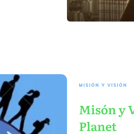
MISIÓN Y VISIÓN
Misón y V
Planet