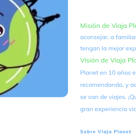
Misión de Viaja Pl
aconsejar, a familia
tengan la mejor exp
Visión de Viaja Pl
Planet en 10 años 
recomendando, y ac
se van de viajes. 
gran experiencia vi
Sobre
Viaja Planet