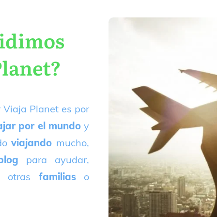
cidimos
Planet?
 Viaja Planet es por
ajar por el mundo
y
ado
viajando
mucho,
blog
para ayudar,
 otras
familias
o