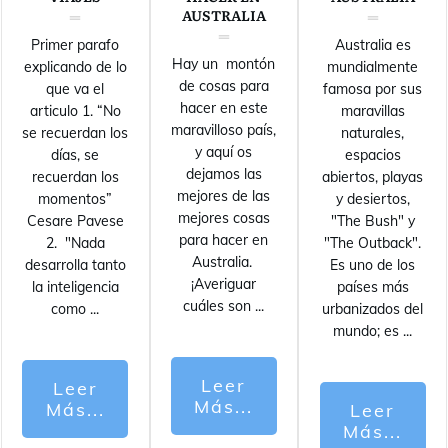
AUSTRALIA
Primer parafo
Australia es
Hay un montón
explicando de lo
mundialmente
de cosas para
que va el
famosa por sus
hacer en este
articulo 1. “No
maravillas
maravilloso país,
se recuerdan los
naturales,
y aquí os
días, se
espacios
dejamos las
recuerdan los
abiertos, playas
mejores de las
momentos”
y desiertos,
mejores cosas
Cesare Pavese
"The Bush" y
para hacer en
2. "Nada
"The Outback".
Australia.
desarrolla tanto
Es uno de los
¡Averiguar
la inteligencia
países más
cuáles son
...
como
...
urbanizados del
mundo; es
...
Leer
Leer
Más...
Más...
Leer
Más...