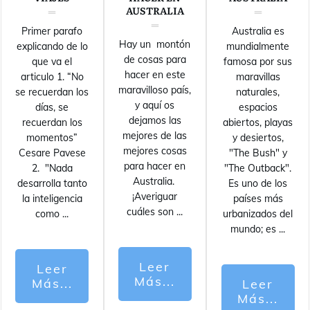
AUSTRALIA
Primer parafo
Australia es
Hay un montón
explicando de lo
mundialmente
de cosas para
que va el
famosa por sus
hacer en este
articulo 1. “No
maravillas
maravilloso país,
se recuerdan los
naturales,
y aquí os
días, se
espacios
dejamos las
recuerdan los
abiertos, playas
mejores de las
momentos”
y desiertos,
mejores cosas
Cesare Pavese
"The Bush" y
para hacer en
2. "Nada
"The Outback".
Australia.
desarrolla tanto
Es uno de los
¡Averiguar
la inteligencia
países más
cuáles son
...
como
...
urbanizados del
mundo; es
...
Leer
Leer
Más...
Más...
Leer
Más...