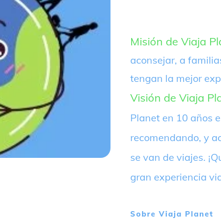
Misión de Viaja Pl
aconsejar, a familia
tengan la mejor exp
Visión de Viaja Pl
Planet en 10 años 
recomendando, y ac
se van de viajes. 
gran experiencia vi
Sobre
Viaja Planet