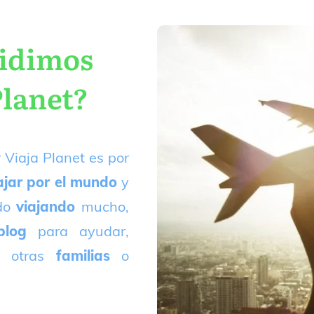
cidimos
Planet?
 Viaja Planet es por
ajar por el mundo
y
ado
viajando
mucho,
blog
para ayudar,
 otras
familias
o