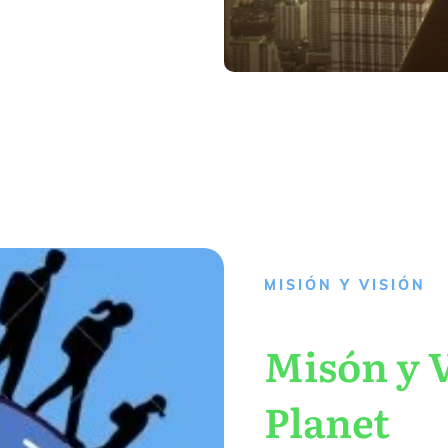
MISIÓN Y VISIÓN
Misón y V
Planet