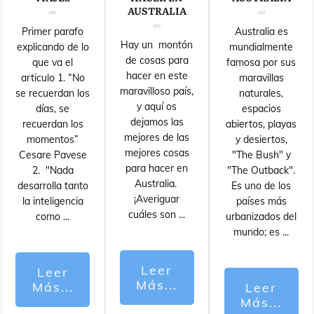
AUSTRALIA
Primer parafo
Australia es
Hay un montón
explicando de lo
mundialmente
de cosas para
que va el
famosa por sus
hacer en este
articulo 1. “No
maravillas
maravilloso país,
se recuerdan los
naturales,
y aquí os
días, se
espacios
dejamos las
recuerdan los
abiertos, playas
mejores de las
momentos”
y desiertos,
mejores cosas
Cesare Pavese
"The Bush" y
para hacer en
2. "Nada
"The Outback".
Australia.
desarrolla tanto
Es uno de los
¡Averiguar
la inteligencia
países más
cuáles son
...
como
...
urbanizados del
mundo; es
...
Leer
Leer
Más...
Más...
Leer
Más...