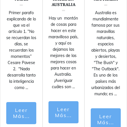
AUSTRALIA
Primer parafo
Australia es
Hay un montón
explicando de lo
mundialmente
de cosas para
que va el
famosa por sus
hacer en este
articulo 1. “No
maravillas
maravilloso país,
se recuerdan los
naturales,
y aquí os
días, se
espacios
dejamos las
recuerdan los
abiertos, playas
mejores de las
momentos”
y desiertos,
mejores cosas
Cesare Pavese
"The Bush" y
para hacer en
2. "Nada
"The Outback".
Australia.
desarrolla tanto
Es uno de los
¡Averiguar
la inteligencia
países más
cuáles son
...
como
...
urbanizados del
mundo; es
...
Leer
Leer
Más...
Más...
Leer
Más...