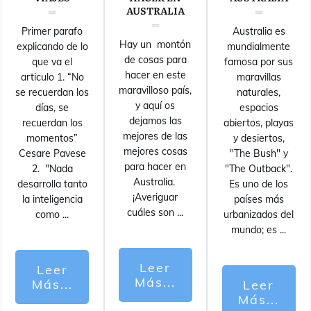
AUSTRALIA
Primer parafo
Australia es
Hay un montón
explicando de lo
mundialmente
de cosas para
que va el
famosa por sus
hacer en este
articulo 1. “No
maravillas
maravilloso país,
se recuerdan los
naturales,
y aquí os
días, se
espacios
dejamos las
recuerdan los
abiertos, playas
mejores de las
momentos”
y desiertos,
mejores cosas
Cesare Pavese
"The Bush" y
para hacer en
2. "Nada
"The Outback".
Australia.
desarrolla tanto
Es uno de los
¡Averiguar
la inteligencia
países más
cuáles son
...
como
...
urbanizados del
mundo; es
...
Leer
Leer
Más...
Más...
Leer
Más...