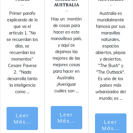
AUSTRALIA
Primer parafo
Australia es
Hay un montón
explicando de lo
mundialmente
de cosas para
que va el
famosa por sus
hacer en este
articulo 1. “No
maravillas
maravilloso país,
se recuerdan los
naturales,
y aquí os
días, se
espacios
dejamos las
recuerdan los
abiertos, playas
mejores de las
momentos”
y desiertos,
mejores cosas
Cesare Pavese
"The Bush" y
para hacer en
2. "Nada
"The Outback".
Australia.
desarrolla tanto
Es uno de los
¡Averiguar
la inteligencia
países más
cuáles son
...
como
...
urbanizados del
mundo; es
...
Leer
Leer
Más...
Más...
Leer
Más...