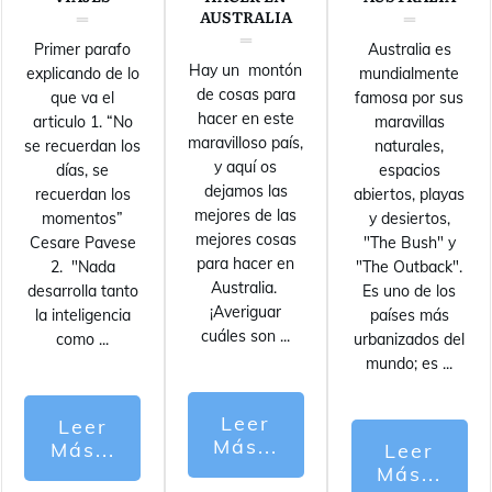
AUSTRALIA
Primer parafo
Australia es
Hay un montón
explicando de lo
mundialmente
de cosas para
que va el
famosa por sus
hacer en este
articulo 1. “No
maravillas
maravilloso país,
se recuerdan los
naturales,
y aquí os
días, se
espacios
dejamos las
recuerdan los
abiertos, playas
mejores de las
momentos”
y desiertos,
mejores cosas
Cesare Pavese
"The Bush" y
para hacer en
2. "Nada
"The Outback".
Australia.
desarrolla tanto
Es uno de los
¡Averiguar
la inteligencia
países más
cuáles son
...
como
...
urbanizados del
mundo; es
...
Leer
Leer
Más...
Más...
Leer
Más...