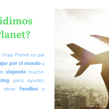
cidimos
Planet?
 Viaja Planet es por
ajar por el mundo
y
ado
viajando
mucho,
blog
para ayudar,
 otras
familias
o