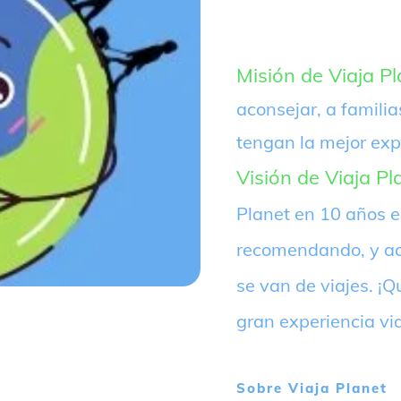
Misión de Viaja Pl
aconsejar, a familia
tengan la mejor exp
Visión de Viaja Pl
Planet en 10 años 
recomendando, y ac
se van de viajes. 
gran experiencia vi
Sobre
Viaja Planet