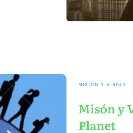
MISIÓN Y VISIÓN
Misón y V
Planet