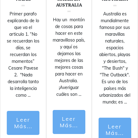
AUSTRALIA
Primer parafo
Australia es
Hay un montón
explicando de lo
mundialmente
de cosas para
que va el
famosa por sus
hacer en este
articulo 1. “No
maravillas
maravilloso país,
se recuerdan los
naturales,
y aquí os
días, se
espacios
dejamos las
recuerdan los
abiertos, playas
mejores de las
momentos”
y desiertos,
mejores cosas
Cesare Pavese
"The Bush" y
para hacer en
2. "Nada
"The Outback".
Australia.
desarrolla tanto
Es uno de los
¡Averiguar
la inteligencia
países más
cuáles son
...
como
...
urbanizados del
mundo; es
...
Leer
Leer
Más...
Más...
Leer
Más...