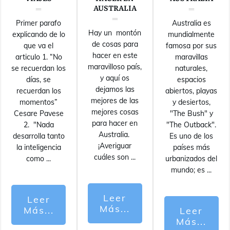
AUSTRALIA
Primer parafo
Australia es
Hay un montón
explicando de lo
mundialmente
de cosas para
que va el
famosa por sus
hacer en este
articulo 1. “No
maravillas
maravilloso país,
se recuerdan los
naturales,
y aquí os
días, se
espacios
dejamos las
recuerdan los
abiertos, playas
mejores de las
momentos”
y desiertos,
mejores cosas
Cesare Pavese
"The Bush" y
para hacer en
2. "Nada
"The Outback".
Australia.
desarrolla tanto
Es uno de los
¡Averiguar
la inteligencia
países más
cuáles son
...
como
...
urbanizados del
mundo; es
...
Leer
Leer
Más...
Más...
Leer
Más...