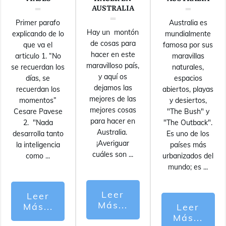
AUSTRALIA
Primer parafo
Australia es
Hay un montón
explicando de lo
mundialmente
de cosas para
que va el
famosa por sus
hacer en este
articulo 1. “No
maravillas
maravilloso país,
se recuerdan los
naturales,
y aquí os
días, se
espacios
dejamos las
recuerdan los
abiertos, playas
mejores de las
momentos”
y desiertos,
mejores cosas
Cesare Pavese
"The Bush" y
para hacer en
2. "Nada
"The Outback".
Australia.
desarrolla tanto
Es uno de los
¡Averiguar
la inteligencia
países más
cuáles son
...
como
...
urbanizados del
mundo; es
...
Leer
Leer
Más...
Más...
Leer
Más...