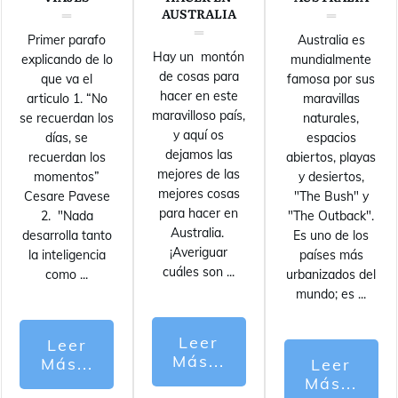
AUSTRALIA
Primer parafo
Australia es
Hay un montón
explicando de lo
mundialmente
de cosas para
que va el
famosa por sus
hacer en este
articulo 1. “No
maravillas
maravilloso país,
se recuerdan los
naturales,
y aquí os
días, se
espacios
dejamos las
recuerdan los
abiertos, playas
mejores de las
momentos”
y desiertos,
mejores cosas
Cesare Pavese
"The Bush" y
para hacer en
2. "Nada
"The Outback".
Australia.
desarrolla tanto
Es uno de los
¡Averiguar
la inteligencia
países más
cuáles son
...
como
...
urbanizados del
mundo; es
...
Leer
Leer
Más...
Más...
Leer
Más...