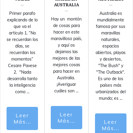
AUSTRALIA
Primer parafo
Australia es
Hay un montón
explicando de lo
mundialmente
de cosas para
que va el
famosa por sus
hacer en este
articulo 1. “No
maravillas
maravilloso país,
se recuerdan los
naturales,
y aquí os
días, se
espacios
dejamos las
recuerdan los
abiertos, playas
mejores de las
momentos”
y desiertos,
mejores cosas
Cesare Pavese
"The Bush" y
para hacer en
2. "Nada
"The Outback".
Australia.
desarrolla tanto
Es uno de los
¡Averiguar
la inteligencia
países más
cuáles son
...
como
...
urbanizados del
mundo; es
...
Leer
Leer
Más...
Más...
Leer
Más...