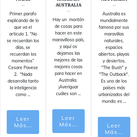
AUSTRALIA
Primer parafo
Australia es
Hay un montón
explicando de lo
mundialmente
de cosas para
que va el
famosa por sus
hacer en este
articulo 1. “No
maravillas
maravilloso país,
se recuerdan los
naturales,
y aquí os
días, se
espacios
dejamos las
recuerdan los
abiertos, playas
mejores de las
momentos”
y desiertos,
mejores cosas
Cesare Pavese
"The Bush" y
para hacer en
2. "Nada
"The Outback".
Australia.
desarrolla tanto
Es uno de los
¡Averiguar
la inteligencia
países más
cuáles son
...
como
...
urbanizados del
mundo; es
...
Leer
Leer
Más...
Más...
Leer
Más...