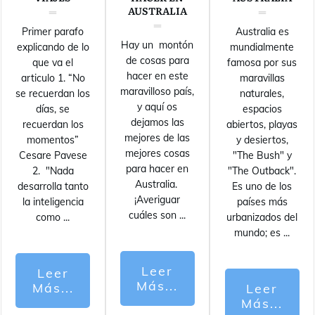
AUSTRALIA
Primer parafo
Australia es
Hay un montón
explicando de lo
mundialmente
de cosas para
que va el
famosa por sus
hacer en este
articulo 1. “No
maravillas
maravilloso país,
se recuerdan los
naturales,
y aquí os
días, se
espacios
dejamos las
recuerdan los
abiertos, playas
mejores de las
momentos”
y desiertos,
mejores cosas
Cesare Pavese
"The Bush" y
para hacer en
2. "Nada
"The Outback".
Australia.
desarrolla tanto
Es uno de los
¡Averiguar
la inteligencia
países más
cuáles son
...
como
...
urbanizados del
mundo; es
...
Leer
Leer
Más...
Más...
Leer
Más...