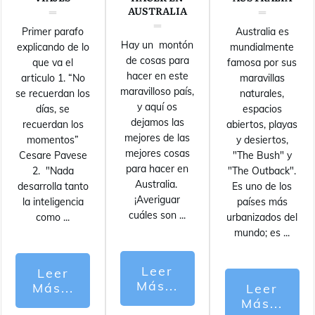
AUSTRALIA
Primer parafo
Australia es
Hay un montón
explicando de lo
mundialmente
de cosas para
que va el
famosa por sus
hacer en este
articulo 1. “No
maravillas
maravilloso país,
se recuerdan los
naturales,
y aquí os
días, se
espacios
dejamos las
recuerdan los
abiertos, playas
mejores de las
momentos”
y desiertos,
mejores cosas
Cesare Pavese
"The Bush" y
para hacer en
2. "Nada
"The Outback".
Australia.
desarrolla tanto
Es uno de los
¡Averiguar
la inteligencia
países más
cuáles son
...
como
...
urbanizados del
mundo; es
...
Leer
Leer
Más...
Más...
Leer
Más...