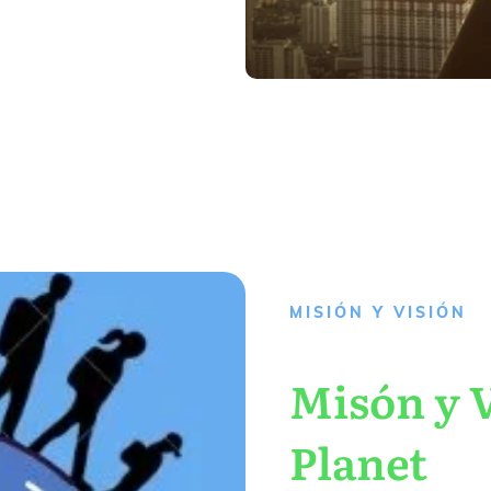
MISIÓN Y VISIÓN
Misón y V
Planet