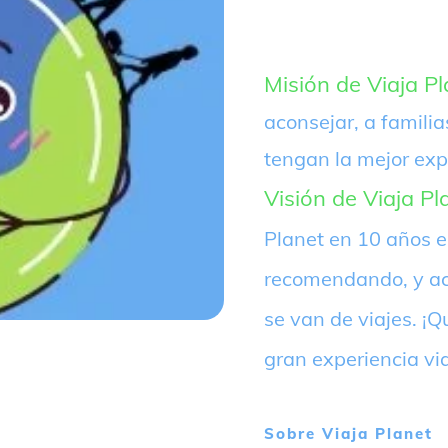
Misión de Viaja Pl
aconsejar, a familia
tengan la mejor exp
Visión de Viaja Pl
Planet en 10 años 
recomendando, y ac
se van de viajes. 
gran experiencia vi
Sobre
Viaja Planet