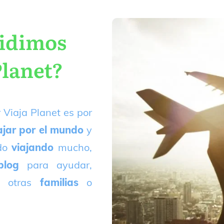
cidimos
Planet?
 Viaja Planet es por
ajar por el mundo
y
ado
viajando
mucho,
blog
para ayudar,
 otras
familias
o