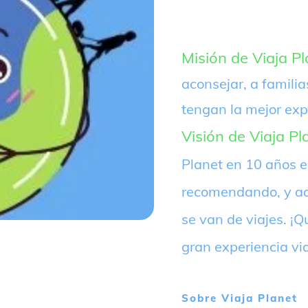
Misión de Viaja Pl
aconsejar, a familia
tengan la mejor exp
Visión de Viaja Pl
Planet en 10 años 
recomendando, y ac
se van de viajes. 
gran experiencia vi
Sobre
Viaja Planet