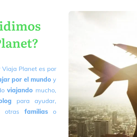
cidimos
Planet?
 Viaja Planet es por
ajar por el mundo
y
ado
viajando
mucho,
blog
para ayudar,
 otras
familias
o