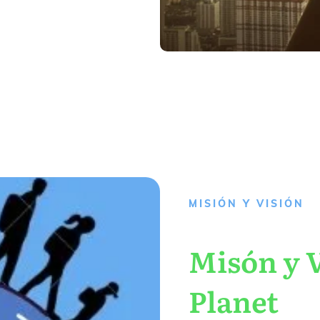
MISIÓN Y VISIÓN
Misón y V
Planet