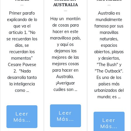
AUSTRALIA
Primer parafo
Australia es
Hay un montón
explicando de lo
mundialmente
de cosas para
que va el
famosa por sus
hacer en este
articulo 1. “No
maravillas
maravilloso país,
se recuerdan los
naturales,
y aquí os
días, se
espacios
dejamos las
recuerdan los
abiertos, playas
mejores de las
momentos”
y desiertos,
mejores cosas
Cesare Pavese
"The Bush" y
para hacer en
2. "Nada
"The Outback".
Australia.
desarrolla tanto
Es uno de los
¡Averiguar
la inteligencia
países más
cuáles son
...
como
...
urbanizados del
mundo; es
...
Leer
Leer
Más...
Más...
Leer
Más...