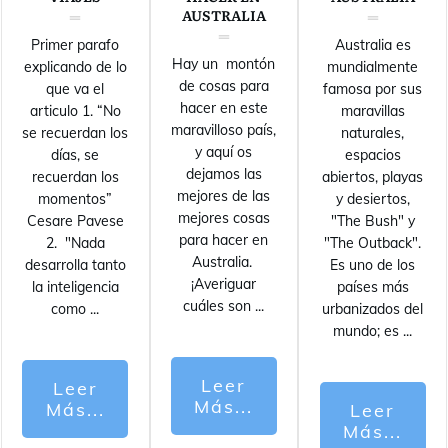
AUSTRALIA
Primer parafo
Australia es
Hay un montón
explicando de lo
mundialmente
de cosas para
que va el
famosa por sus
hacer en este
articulo 1. “No
maravillas
maravilloso país,
se recuerdan los
naturales,
y aquí os
días, se
espacios
dejamos las
recuerdan los
abiertos, playas
mejores de las
momentos”
y desiertos,
mejores cosas
Cesare Pavese
"The Bush" y
para hacer en
2. "Nada
"The Outback".
Australia.
desarrolla tanto
Es uno de los
¡Averiguar
la inteligencia
países más
cuáles son
...
como
...
urbanizados del
mundo; es
...
Leer
Leer
Más...
Más...
Leer
Más...