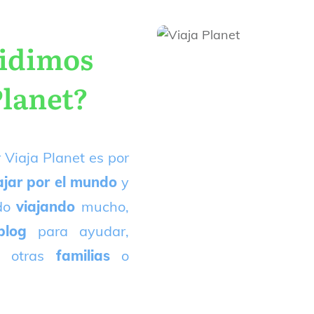
cidimos
Planet?
 Viaja Planet es por
ajar por el mundo
y
ado
viajando
mucho,
blog
para ayudar,
 otras
familias
o