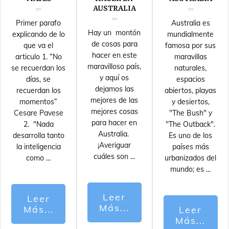
AUSTRALIA
Primer parafo
Australia es
Hay un montón
explicando de lo
mundialmente
de cosas para
que va el
famosa por sus
hacer en este
articulo 1. “No
maravillas
maravilloso país,
se recuerdan los
naturales,
y aquí os
días, se
espacios
dejamos las
recuerdan los
abiertos, playas
mejores de las
momentos”
y desiertos,
mejores cosas
Cesare Pavese
"The Bush" y
para hacer en
2. "Nada
"The Outback".
Australia.
desarrolla tanto
Es uno de los
¡Averiguar
la inteligencia
países más
cuáles son
...
como
...
urbanizados del
mundo; es
...
Leer
Leer
Más...
Más...
Leer
Más...