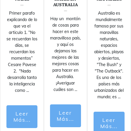
AUSTRALIA
Primer parafo
Australia es
Hay un montón
explicando de lo
mundialmente
de cosas para
que va el
famosa por sus
hacer en este
articulo 1. “No
maravillas
maravilloso país,
se recuerdan los
naturales,
y aquí os
días, se
espacios
dejamos las
recuerdan los
abiertos, playas
mejores de las
momentos”
y desiertos,
mejores cosas
Cesare Pavese
"The Bush" y
para hacer en
2. "Nada
"The Outback".
Australia.
desarrolla tanto
Es uno de los
¡Averiguar
la inteligencia
países más
cuáles son
...
como
...
urbanizados del
mundo; es
...
Leer
Leer
Más...
Más...
Leer
Más...