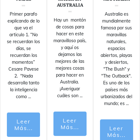
AUSTRALIA
Primer parafo
Australia es
Hay un montón
explicando de lo
mundialmente
de cosas para
que va el
famosa por sus
hacer en este
articulo 1. “No
maravillas
maravilloso país,
se recuerdan los
naturales,
y aquí os
días, se
espacios
dejamos las
recuerdan los
abiertos, playas
mejores de las
momentos”
y desiertos,
mejores cosas
Cesare Pavese
"The Bush" y
para hacer en
2. "Nada
"The Outback".
Australia.
desarrolla tanto
Es uno de los
¡Averiguar
la inteligencia
países más
cuáles son
...
como
...
urbanizados del
mundo; es
...
Leer
Leer
Más...
Más...
Leer
Más...