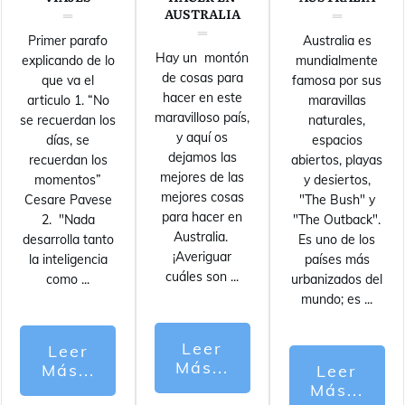
AUSTRALIA
Primer parafo
Australia es
Hay un montón
explicando de lo
mundialmente
de cosas para
que va el
famosa por sus
hacer en este
articulo 1. “No
maravillas
maravilloso país,
se recuerdan los
naturales,
y aquí os
días, se
espacios
dejamos las
recuerdan los
abiertos, playas
mejores de las
momentos”
y desiertos,
mejores cosas
Cesare Pavese
"The Bush" y
para hacer en
2. "Nada
"The Outback".
Australia.
desarrolla tanto
Es uno de los
¡Averiguar
la inteligencia
países más
cuáles son
...
como
...
urbanizados del
mundo; es
...
Leer
Leer
Más...
Más...
Leer
Más...