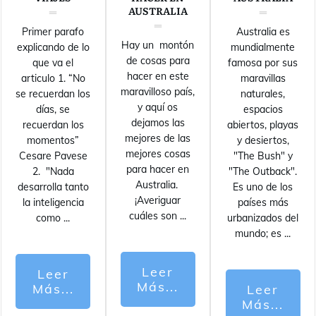
AUSTRALIA
Primer parafo
Australia es
Hay un montón
explicando de lo
mundialmente
de cosas para
que va el
famosa por sus
hacer en este
articulo 1. “No
maravillas
maravilloso país,
se recuerdan los
naturales,
y aquí os
días, se
espacios
dejamos las
recuerdan los
abiertos, playas
mejores de las
momentos”
y desiertos,
mejores cosas
Cesare Pavese
"The Bush" y
para hacer en
2. "Nada
"The Outback".
Australia.
desarrolla tanto
Es uno de los
¡Averiguar
la inteligencia
países más
cuáles son
...
como
...
urbanizados del
mundo; es
...
Leer
Leer
Más...
Más...
Leer
Más...