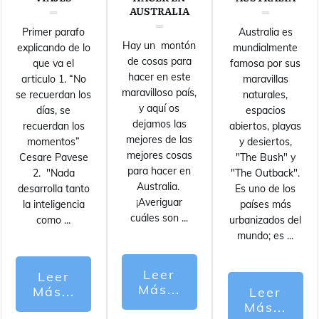
AUSTRALIA
Primer parafo
Australia es
Hay un montón
explicando de lo
mundialmente
de cosas para
que va el
famosa por sus
hacer en este
articulo 1. “No
maravillas
maravilloso país,
se recuerdan los
naturales,
y aquí os
días, se
espacios
dejamos las
recuerdan los
abiertos, playas
mejores de las
momentos”
y desiertos,
mejores cosas
Cesare Pavese
"The Bush" y
para hacer en
2. "Nada
"The Outback".
Australia.
desarrolla tanto
Es uno de los
¡Averiguar
la inteligencia
países más
cuáles son
...
como
...
urbanizados del
mundo; es
...
Leer
Leer
Más...
Más...
Leer
Más...