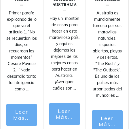
AUSTRALIA
Primer parafo
Australia es
Hay un montón
explicando de lo
mundialmente
de cosas para
que va el
famosa por sus
hacer en este
articulo 1. “No
maravillas
maravilloso país,
se recuerdan los
naturales,
y aquí os
días, se
espacios
dejamos las
recuerdan los
abiertos, playas
mejores de las
momentos”
y desiertos,
mejores cosas
Cesare Pavese
"The Bush" y
para hacer en
2. "Nada
"The Outback".
Australia.
desarrolla tanto
Es uno de los
¡Averiguar
la inteligencia
países más
cuáles son
...
como
...
urbanizados del
mundo; es
...
Leer
Leer
Más...
Más...
Leer
Más...