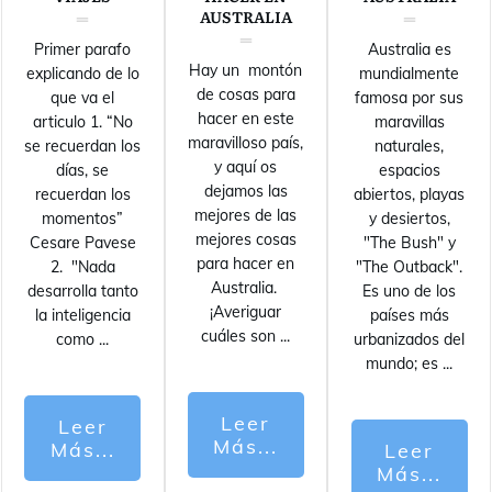
AUSTRALIA
Primer parafo
Australia es
Hay un montón
explicando de lo
mundialmente
de cosas para
que va el
famosa por sus
hacer en este
articulo 1. “No
maravillas
maravilloso país,
se recuerdan los
naturales,
y aquí os
días, se
espacios
dejamos las
recuerdan los
abiertos, playas
mejores de las
momentos”
y desiertos,
mejores cosas
Cesare Pavese
"The Bush" y
para hacer en
2. "Nada
"The Outback".
Australia.
desarrolla tanto
Es uno de los
¡Averiguar
la inteligencia
países más
cuáles son
...
como
...
urbanizados del
mundo; es
...
Leer
Leer
Más...
Más...
Leer
Más...