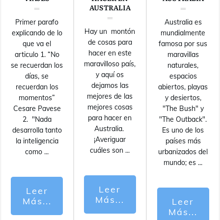
AUSTRALIA
Primer parafo
Australia es
Hay un montón
explicando de lo
mundialmente
de cosas para
que va el
famosa por sus
hacer en este
articulo 1. “No
maravillas
maravilloso país,
se recuerdan los
naturales,
y aquí os
días, se
espacios
dejamos las
recuerdan los
abiertos, playas
mejores de las
momentos”
y desiertos,
mejores cosas
Cesare Pavese
"The Bush" y
para hacer en
2. "Nada
"The Outback".
Australia.
desarrolla tanto
Es uno de los
¡Averiguar
la inteligencia
países más
cuáles son
...
como
...
urbanizados del
mundo; es
...
Leer
Leer
Más...
Más...
Leer
Más...